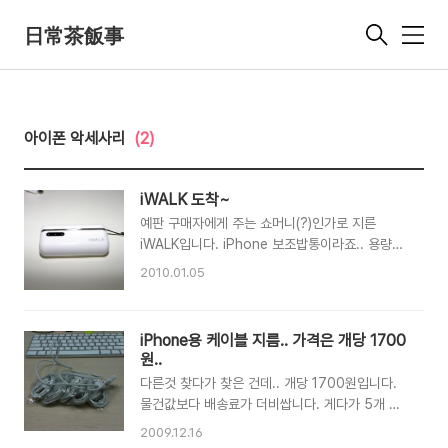
日常茶飯事
메
뉴
아이폰 악세사리
(2)
iWALK 도착~
예판 구매자에게 주는 쇼머니(?)인가로 지른
iWALK입니다. iPhone 보조밥통이라죠.. 용량은
800mAh 노래 10시간 동영상 3시간을 더버텨줍
2010.01.05
니다만.. 비상용 성격이 큽니다. 뭐 쇼머니인가인
가 뭔가로 딱히 살꺼가 없어 지른거긴 하지만.. 암
턴 살펴보죠.. 중간에 은색 테두리(?)는 조악하기
iPhone용 케이블 지름.. 가격은 개당 1700
짝이 없습니다. 역시 마데 인 차이나... 마무리가
원..
좀 개판입니다. 색상은 흰색 / 검은색 2종류입니
다른것 찾다가 찾은 건데.. 개당 1700원입니다.
다. 제가 지른건 흰색.. 뚜껑이 대롱대롱 달려있는
물건값보다 배송료가 더비쌉니다. 게다가 5개 이
줄 알았더뉘 분리됩니다. 잃어 버리기 딱 좋습니
상은 배송료 무료.. 사방에 선깔아놓고 편하게 쓰
다. --; 장착샷입니다. 제케이스는 인케이스입니
2009.12.16
려고 질렀습니다. ㅎㅎ 품질은 생각보다 괜잖네요.