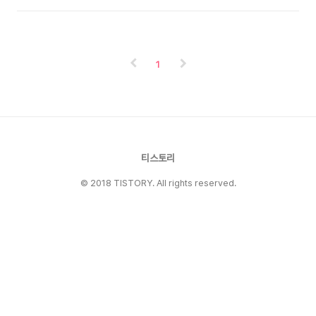
다. 나름간격이 있어 케이스 씌우고도 장착이 가능
모양은 정품케이블 이랑 비슷합니다. 웃긴건 커다
합니다. 바지 벚기고 한컷 바지 입히고 한컷 역시
랗게 마데인 카이나 스티커가 붙어 있다는.. 이제
검은색보다 흰색이... 아직 사용은 제대로 안해봐
충전 걱정에서 해방일까요? iPhone은 다 좋은데
서 모르겠지만.. 뭐..
밧데리가 영 불안해서..
1
티스토리
© 2018 TISTORY. All rights reserved.