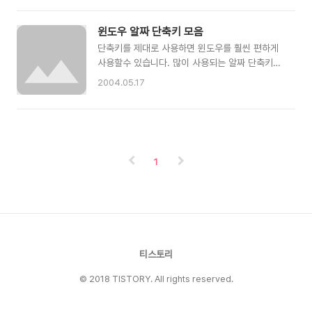
를 사용하면 (다운로드가 끝나기 전에) 로그아웃할
데 이넘이 제 12인치 파워북에서 인식이 안되는겁
수도 있고 끊어진 다운로드를 이을 수도 있으며 심
니다 --; 이런 제길!! 그래서 한동안 USB2.0으로
윈도우 알짜 단축키 모음
지어 네트웍 사용량이 적을 때..
쓰고 있었습니다만 USB허브의 압박(맥이고 원도
단축키를 제대로 사용하면 윈도우를 훨씬 편하게
고 간에 외장하드 줄줄이 달아 놓으니까..서로 복
사용할수 있습니다. 많이 사용되는 알짜 단축키만
사하다가 죽는군요 --;) 때문에 고민하고 있던중.
모았습니다. 윈도우키란 윈도우로고 마크가 있는
2004.05.17
무지 도움이 되는글을 찾았습니다 파이어와이어
키입니다. Alt나 Ctrl키 옆에 있습니다. ▶ 윈도우
외장 장비를 한방에 인식하는 방법에 대해선 제가
키와 조합한 단축키 ① '시작' 메뉴 부르기 : 윈도
전에 한번 애포에 글을 올린 적이 있는데.. 다시 씁
우키 자체 ② 바탕화면 보기 : 윈도우키+D ③ 윈
니다. ^^;; 파이어와이어 케이블을 보면, 전원을 공
도 탐색기 부르기 : 윈도우키+E ④ 파일 검색 창
급하는 부분이랑 데이터가 오고가는 부분이 나뉘
부르기 : 윈도우키+F ⑤ 컴퓨터 검색 창 부르기 :
어져있는데요.....
1
윈도우키+Ctrl+F ⑥ 바탕화면 보기 : 윈도우키
+M ⑦ 실행 프로그램 부르기 : 윈도우키+R ⑧ 작
업표시줄의 작업창 이동 : 윈도우키+Tab ⑨ 윈도
우 도움말 : 윈도우키+F1 ⑩ 시스템 등록정보 :
+Pause/break ▶ Alt키 활용하기 ① 뒤로 혹은
앞으로 가기 : Alt+왼쪽/오른쪽 화살표 키..
티스토리
© 2018 TISTORY. All rights reserved.