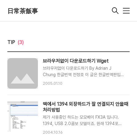
日常茶飯事
메
뉴
TIP
(3)
브라우저없이 다운로드하기 Wget
브라우저없이 다운로드하기 By Adrian J
Chung 한글번역 전정호 이 글은 한글번역판입니
다. 원문은 여기에서 볼 수 있습니다. -----------
2005.01.10
--------------------------------------------
------------------------- 늦은 속도로 큰 파일
을 받기위해 웹브라우저를 몇시간 혹은 몇일 동안
맥에서 1394 외장하드가 잘 연결되지 안을때
켜둔 적이 있는가? 한 웹페이지에 링크된 파일
처리방법
40개를 다운로드하기위해 지루하게 하나하나 클
제가 사용중인 하드는 모모베이 FX3A 입니다.
릭한 적이 있는가? 다운로드가 끝나기도 전에 브
1394, USB 2.0콤보 모델이죠. 원래 1394포트
라우저가 죽으면? GNU/Linux에는 브라우저없이
를 이용할려고 구입했는데. 원도에는 1394포트가
배경에서 다운로드하는 여러 도구가 있다. 이 도구
2004.10.16
잘없어서 거금들여 콤보로 구입을 했습니다. 그런