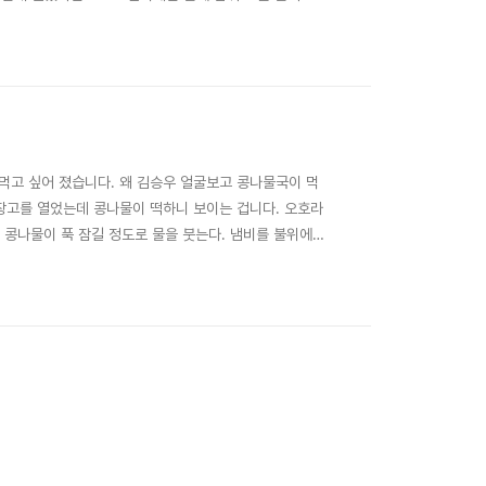
시간은 딱 맞는듯 첨이라 좀 많이 불었어요. 오일을 두
 고추장 ..
 먹고 싶어 졌습니다. 왜 김승우 얼굴보고 콩나물국이 먹
냉장고를 열었는데 콩나물이 떡하니 보이는 겁니다. 오호라
 넣고 콩나물이 푹 잠길 정도로 물을 붓는다. 냄비를 불위에
적당량 5.조미료 약간 콩나물을 끓일 때는 반드시 옆에 지
두껑을 연다. 끓는 상태로 오..