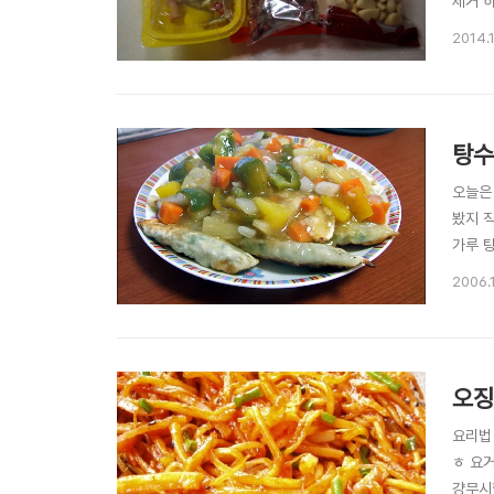
제거 
하.. 
2014.
세요.
탕수
오늘은
봤지 
가루 탕
토마토
2006.
했습니다
오징
요리법 
ㅎ 요거
걍무시했