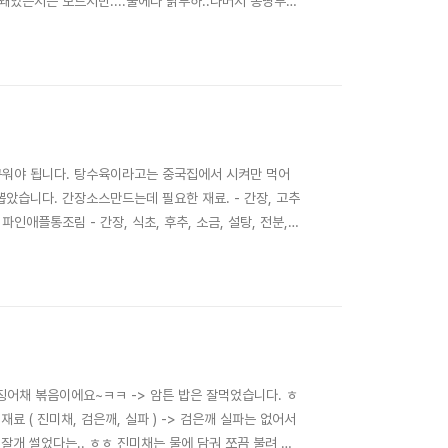
왜있는지는 모르지만....물에다 닭투하..나머지 몽땅투
.한 30-40분 정도 .....중간에 기름뜨면 제거해 주
 만들기는 무지 쉽습니다.
구워야 됩니다. 탕수육이라고는 중국집에서 시켜만 먹어
았습니다. 간장소스만드는데 필요한 재료. - 간장, 고추
인애플통조림 - 간장, 식초, 후추, 소금, 설탕, 전분,
인애플통조림은 없고 후르츠칵테일만 있어서 걸로 대체
--> 잘안익는거 부터 차근차근 넣어야됩니다. ..
ㅋㅋ 오징어채 볶음이에요~ㅋㅋ -> 암튼 밥은 잘먹었습니다. ㅎ
료 ( 진미채, 검은깨, 실파 ) -> 검은깨 실파는 없어서
 잘개 썰었다는.. ㅎㅎ 진미채는 물에 담궈 쪼끔 불려 주