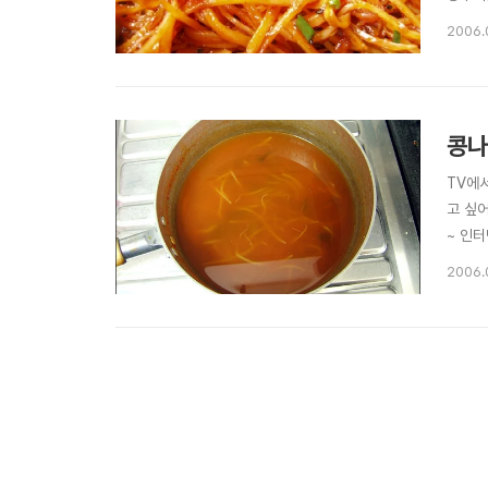
세요~
2006.
르고 다
콩나
TV에
고 싶
~ 인터
올려놓고
2006.
켜서서