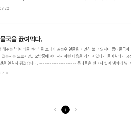
 진미채가 불려지는 동안 양념을 만들어 주세요~ -> 이거 불리는 시간에 양념만들면 
09.22
진마늘로 향을 내주세요 -> 자취하는데 뭔넘의 오일입니까 식용류로... 같은건가 --;
물국을 끓여먹다.
서 해주는 "라이터를 켜라" 를 보다가 김승우 얼굴을 가만히 보고 있자니 콩나물국이
어 졌는지는 모르지만.. 오밤중에 어디서~ 이런 마음을 가지고 있다가 물마실려고 
넷을 열심히 뒤졌습니다. --------------------- 콩나물을 깻그시 씻어 냄비에
 양념을 준비한다. 1. 마늘 서너쪽 2.청양고추 너댓개 3.대파 한쪽 4.굵은 소금 
09.10
 끓어오르는 타이밍을 잘 마추어야한다. 끓기 시작하여 김이 푹 오를때 불을 끄고 냄비
1