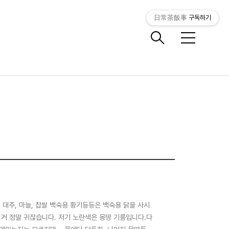
日常茶飯事
구독하기
메
뉴
 대추, 마늘, 찹쌀 백숙용 황기등등은 백숙용 닭을 사시
이거 정말 귀잖습니다. 저기 노란색은 몽땅 기름입니다.다