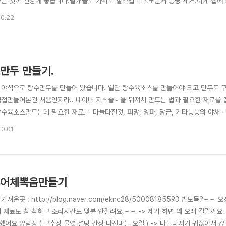
하는 것이 건강에 좋습니다.날개끝도 가위로 잘라냅니다.노란거 몽땅 제거.이게 집에 
잡쌀이고 뭐고 다투하.뚜껑닫고 끓입니다부글부글 끓으면 중불에 놓고 게임한판하고 옵니다
10.22
 그러면 이렇게 짜잔.끝.며칠먹을 닭죽이 나왔습니다. 이게 다듬기가 귀잖아서 그렇지
만두 만들기.
 야식으로 탕수만두를 만들어 봤습니다. 일단 탕수육소스를 만들어야 되고 만두도 
직접만들어본건 처음인지라.. 네이버 지식즐~ 을 뒤져서 만드는 법과 필요한 재료를 뽑
수육소스만드는데 필요한 재료. - 마늘다진것, 피망, 양파, 당근, 기타등등의 야채 - 파
 케찹 이라는데 일단 토마토케찹은 없어서 생략. 빨간소스만들려면 필요합니다. 파
10.01
. 일단 팬에 기름을 두루고 마늘다진것을 뽁아 향을 냅니다. 야채를 넣고 뽁습니다. 
어체뽁음만들기
가져온곳 : http://blog.naver.com/eknc28/50008185593 밥도둑?
 재료도 참 착하고 조리시간도 몇분 안걸려요,ㅋㅋ -> 제가 하면 왜 오래 걸릴까요. 재
어요 양념장 ( 고추장 물엿 설탕 간장 다진마늘 오일 ) -> 마늘다지기 귀잖아서 걍