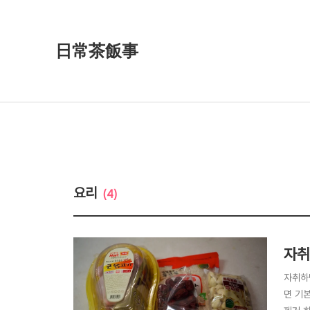
日常茶飯事
요리
(4)
자취
자취하
면 기