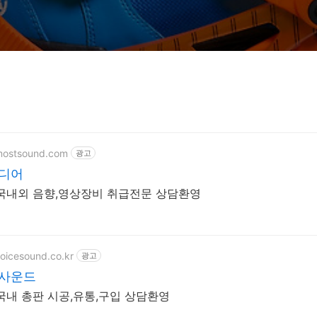
mostsound.com
광고
미디어
 국내외 음향,영상장비 취급전문 상담환영
oicesound.co.kr
광고
스사운드
 국내 총판 시공,유통,구입 상담환영