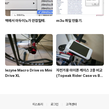
맥에서 아두이노가 안잡힐때.
m3u 파일 만들기.
lezyne Macro Drive vs Mini
자전거용 아이폰 케이스 2종 비교
Drive XL
(Topeak Rider Case vs BM
Works Skin i5)
의안내
티스토리
로그인
고객센터