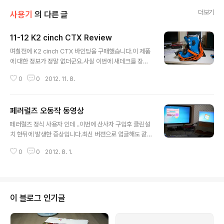
더보기
사용기
의 다른 글
11-12 K2 cinch CTX Review
글 내용
며칠전에 K2 cinch CTX 바인딩을 구매했습니다.이 제품
에 대한 정보가 정말 없더군요.사실 이번에 새데크를 장만
했는데 이넘이 K2 Happy Hour입니다,이상스럽게 끌려
0
0
2012. 11. 8.
서 지른넘인데.. 한번 타보니 좋아서... 다른것들은? 이런생
각에 지른 넘입니다. 생긴모양은 일반 바인딩이랑 같습니
다. 뒤에 레버를 제끼면 위로 올라 갑니다. 첨에는 일반 바
페러럴즈 오동작 동영상
인딩이랑 같은데...레버를 제끼면 올라갑니다.한번 셋팅해
글 내용
놓고 편하게 신고 벚을수 있습니다. 같은 회사 제품이라서
페러럴즈 정식 사용자 인데 ..이번에 산사자 구입후 클린설
그런지 부츠랑 딱 맞습니다. 앞도 딲!! 보관시에는 이런게
치 한뒤에 발생한 증상입니다.최신 버젼으로 업글해도 같
완전히 접어서 보관하시면 됩니다. 하이백 앞으로 뒤로도
네요. 한쪽모니터를 못쓰고 있어요 T.T
조절됩니다.안쪽 암놈나사가 사각형이에요..라쳇도 알미늄
0
0
2012. 8. 1.
으로 튼튼합니다.풋배드는 살짝기울어져 있어요.그리고 폭
신폭신 한게 편합니다.바닥입니..
이 블로그 인기글