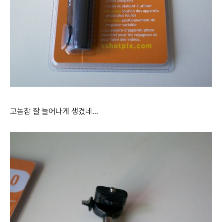
고놈참 잘 늘어나게 생겼네...