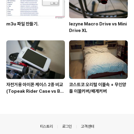
m3u 파일 만들기.
lezyne Macro Drive vs Mini
Drive XL
자전거용 아이폰 케이스 2종 비교
코스트코 오리털 이불속 + 무인양
(Topeak Rider Case vs BM
품 이불커버/배게커버
Works Skin i5)
의안내
티스토리
로그인
고객센터