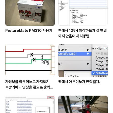
말라고 고무쪼가리(?)도 들어 있습니다.장착고리에 레버를
감궜다 풀었다 하면서..
PictureMate PM310 사용기
맥에서 1394 외장하드가 잘 연결
되지 안을때 처리방법
차정보를 아두이노로 가져오기 -
맥에서 아두이노가 안잡힐때.
후방카메라 영상을 폰으로 출력
[1. 기본지식 습득 및 사전준비
(?)]