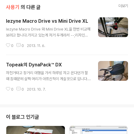
더보기
사용기
의 다른 글
lezyne Macro Drive vs Mini Drive XL
글 내용
lezyne Macro Drive 와 Mini Drive XL을 한번 비교해
보려고 합니다.가지고 있는게 저거 두개라서 --;리자인이
라는 회사는 CNC가공된 자전거 펌프로 유명한 회사 입니
0
0
2013. 11. 6.
다.펌프가 정말 이뻐요 --; Macro Drive무게: 93g / 사
이즈 : 120mm의 아담한(?) 사이즈의 플레쉬 입니다. 무게
감도 적당합니다.최대 밝기가 최대 300 lumens정도됩니
Topeak의 DynaPack™ DX
다. 일반적인게 200 lumens정도되는 밝기 입니다. (201
글 내용
3년 7월 이후제품은 350 lumens까지 지원된다네요.)인
자전거타고 장거리 여행을 가서 하루밤 자고 온다던가 할
터넷에 파는 1200 lumens 짜리보다 휠씬 밝습니다. 주변
때 짐때문에 살짝 머리가 아프신적이 계실것으로 압니다.
에서 흔히(?!)볼 수있는 애플리모트와의 크기비교입니다.
여름에 백팩은 등에 땀나서 덥고.. 카고끌고 가자니 넘 크
(뒤에 뚜껑이 살짝 열렸네요 --;)뚜껑에는 고무링처리가 되
0
0
2013. 10. 7.
고.. 거기다 로드에 카고라니.. 카고라니.. 이런 저런이유로
어 간단한 방수정도는 됩니다.뚜..
짐받이를 찾다가 알게된 넘입니다.Seatpost에 대롱대롱
달고다니는 넘이죠. 우와한 자태(?) 뭔가 개미 같지 않나
요?일단 seatpost에 달아야 되므로 카본은 장착불가 입
니다.그리고 밑에 은색으로 빛나는 고정고리를 달려면 se
이 블로그 인기글
atpost를 분리해야됩니다.장착하기 정말 귀잖죠.조정고리
는 장착후 육각으로 조여주면 됩니다.고정고리는 24.5-3
4.9mm까지 3개가 들어 있습니다.seatpost에 상처나지